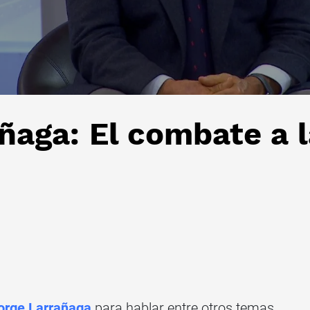
añaga: El combate a 
orge Larrañaga
para hablar entre otros temas