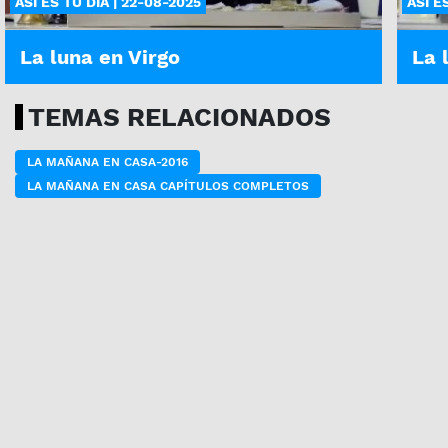
ASÍ ES TU DÍA | 22-08-2025
ASÍ E
La luna en Virgo
La 
TEMAS RELACIONADOS
LA MAÑANA EN CASA-2016
LA MAÑANA EN CASA CAPÍTULOS COMPLETOS