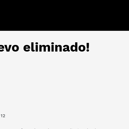
uevo eliminado!
12