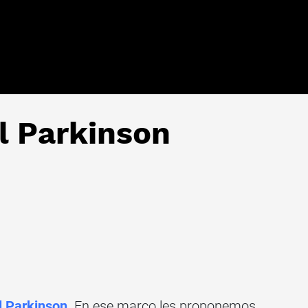
l Parkinson
l Parkinson
. En ese marco les proponemos