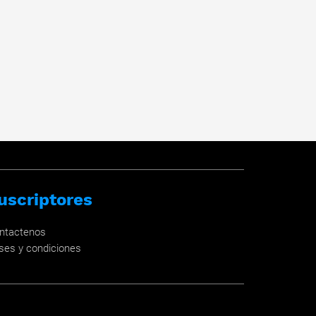
uscriptores
ntactenos
ses y condiciones