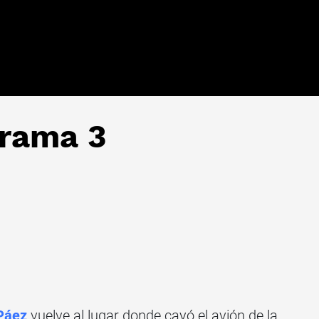
grama 3
Páez
vuelve al lugar donde cayó el avión de la