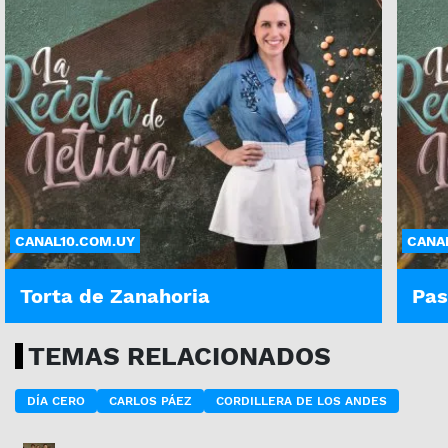
CANAL10.COM.UY
CANA
Torta de Zanahoria
Pas
TEMAS RELACIONADOS
DÍA CERO
CARLOS PÁEZ
CORDILLERA DE LOS ANDES