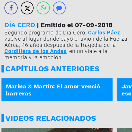
DÍA CERO
| Emitido el 07-09-2018
Segundo programa de Día Cero.
Carlos Páez
vuelve al lugar donde cayó el avión de la Fuerza
Aérea, 46 años después de la tragedia de la
Cordillera de los Andes
, en un viaje a la
memoria y la emoción.
CAPÍTULOS ANTERIORES
DÍA CERO | 02-07-2021
DÍA C
Marina & Martín: El amor venció
Jav
barreras
esc
VIDEOS RELACIONADOS