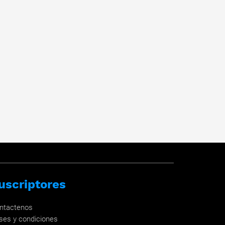
uscriptores
ntactenos
ses y condiciones