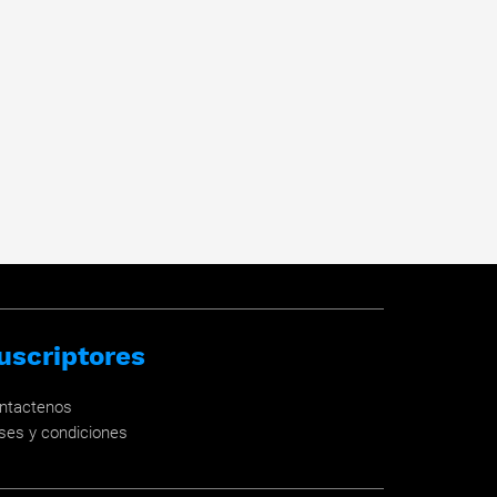
uscriptores
ntactenos
ses y condiciones