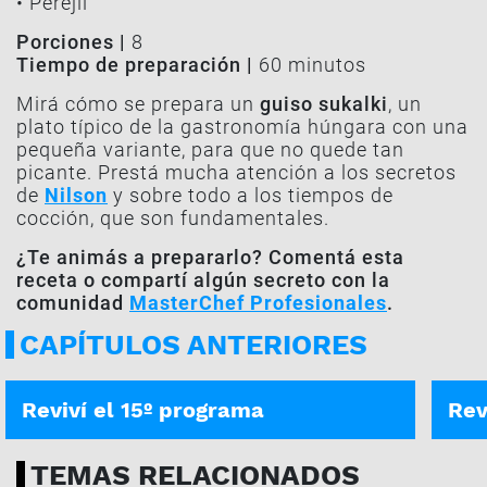
• Perejil
Porciones |
8
Tiempo de preparación |
60 minutos
Mirá cómo se prepara un
guiso sukalki
, un
plato típico de la gastronomía húngara con una
pequeña variante, para que no quede tan
picante. Prestá mucha atención a los secretos
de
Nilson
y sobre todo a los tiempos de
cocción, que son fundamentales.
¿Te animás a prepararlo? Comentá esta
receta o compartí algún secreto con la
comunidad
MasterChef Profesionales
.
CAPÍTULOS ANTERIORES
PROGRAMA COMPLETO
PROG
Reviví el 15º programa
Rev
TEMAS RELACIONADOS