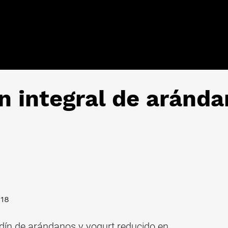
n integral de aránda
018
dín de arándanos y yogurt reducido en