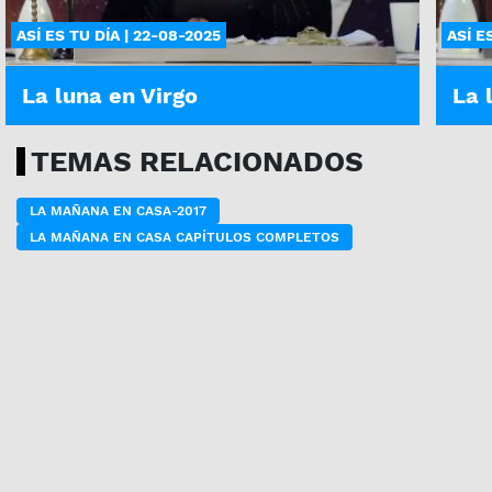
ASÍ ES TU DÍA | 22-08-2025
ASÍ E
La luna en Virgo
La 
TEMAS RELACIONADOS
LA MAÑANA EN CASA-2017
LA MAÑANA EN CASA CAPÍTULOS COMPLETOS