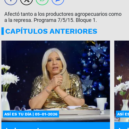
Afectó tanto a los productores agropecuarios como
a la represa. Programa 7/5/15. Bloque 1.
CAPÍTULOS ANTERIORES
ASÍ ES TU DÍA | 05-01-2026
ASÍ E