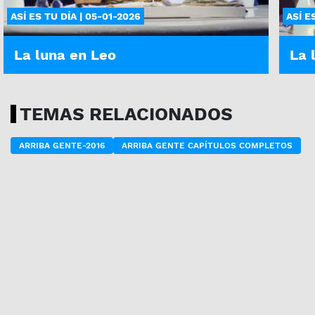
ASÍ ES TU DÍA | 05-01-2026
ASÍ E
La luna en Leo
La 
TEMAS RELACIONADOS
ARRIBA GENTE-2016
ARRIBA GENTE CAPÍTULOS COMPLETOS