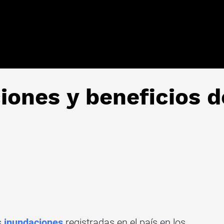
iones y beneficios 
s
inundaciones
registradas en el país en los