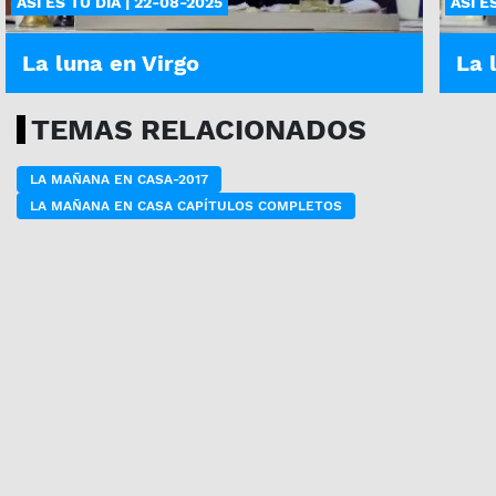
ASÍ ES TU DÍA | 22-08-2025
ASÍ E
La luna en Virgo
La 
TEMAS RELACIONADOS
LA MAÑANA EN CASA-2017
LA MAÑANA EN CASA CAPÍTULOS COMPLETOS