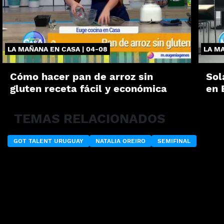
LA MAÑANA EN CASA | 04-08
LA MA
Cómo hacer pan de arroz sin
Sol
gluten receta fácil y económica
en 
TEMAS RELACIONADOS
GOT TALENT URUGUAY
NATALIA OREIRO
SEMIFINAL