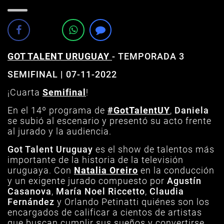
GOT TALENT URUGUAY
-
TEMPORADA 3
SEMIFINAL | 07
-11-2022
¡Cuarta
Semifinal
!
En el 14º programa de
#GotTalentUY
,
Daniela
se subió al escenario y presentó su acto frente
al jurado y la audiencia.
Got Talent Uruguay
es el show de talentos más
importante de la historia de la televisión
uruguaya. Con
Natalia Oreiro
en la conducción
y un exigente jurado compuesto por
Agustín
Casanova
,
María Noel Riccetto
,
Claudia
Fernández
y Orlando Petinatti quiénes son los
encargados de calificar a cientos de artistas
que buscan cumplir sus sueños y convertirse