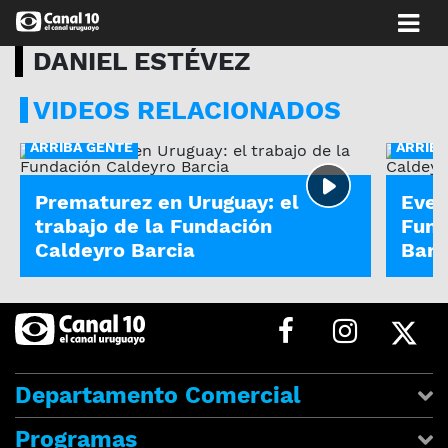
DANIEL ESTÉVEZ
VIDEOS RELACIONADOS
ARRIBA GENTE
ARRIBA
Prematurez en Uruguay: el
Even
trabajo de la Fundación
Fund
Caldeyro Barcia
Barc
Departamento Comercial
Programas