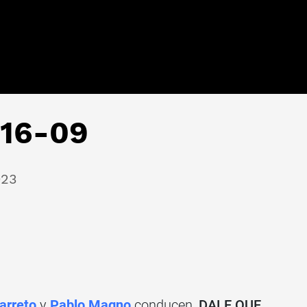
 16-09
023
arreto
y
Pablo Magno
conducen,
DALE QUE