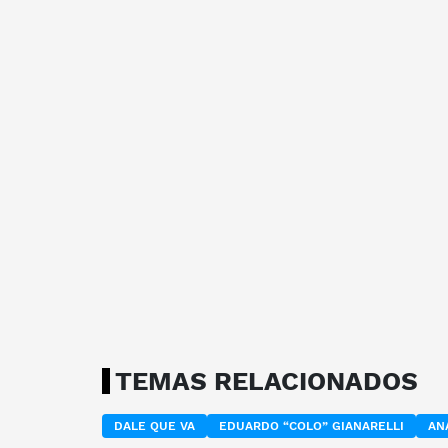
TEMAS RELACIONADOS
DALE QUE VA
EDUARDO “COLO” GIANARELLI
AN