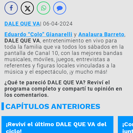
DALE QUE VA
| 06-04-2024
Eduardo “Colo” Gianarelli
y
Analaura Barreto
,
DALE QUE VA
, entretenimiento en vivo para
toda la familia que va todos los sábados en la
pantalla de Canal 10, con las mejores bandas
musicales, móviles, juegos, entrevistas a
referentes y figuras locales vinculadas a la
música y el espectáculo, ¡y mucho más!
¿Qué te pareció DALE QUE VA? Reviví el
programa completo y compartí tu opinión en
los comentarios.
CAPÍTULOS ANTERIORES
PROGRAMA COMPLETO | 28-12
DALE 
¡Reviví el último DALE QUE VA del
¡Co
ciclo!
jun