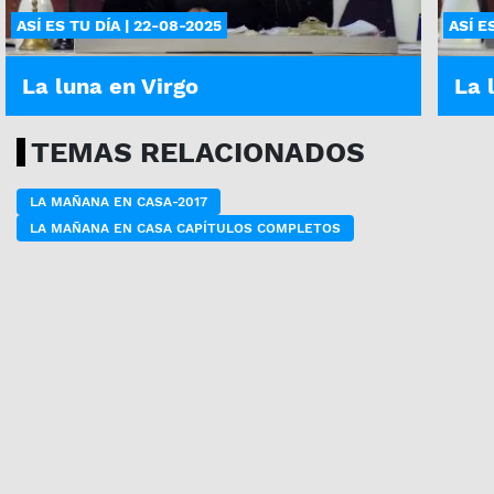
ASÍ ES TU DÍA | 22-08-2025
ASÍ E
La luna en Virgo
La 
TEMAS RELACIONADOS
LA MAÑANA EN CASA-2017
LA MAÑANA EN CASA CAPÍTULOS COMPLETOS