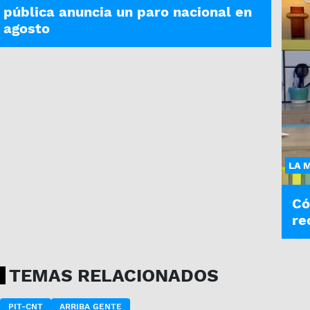
pública anuncia un paro nacional en
agosto
LA 
Có
re
TEMAS RELACIONADOS
PIT-CNT
ARRIBA GENTE