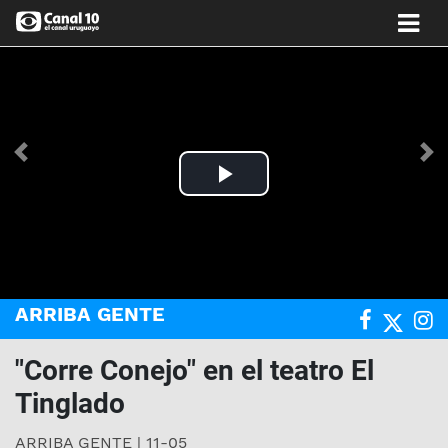
Anterior
Si
Play
Video
ARRIBA GENTE
"Corre Conejo" en el teatro El
Tinglado
ARRIBA GENTE | 11-05