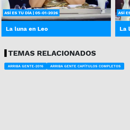
ASÍ ES TU DÍA | 05-01-2026
ASÍ E
La luna en Leo
La 
TEMAS RELACIONADOS
ARRIBA GENTE-2016
ARRIBA GENTE CAPÍTULOS COMPLETOS