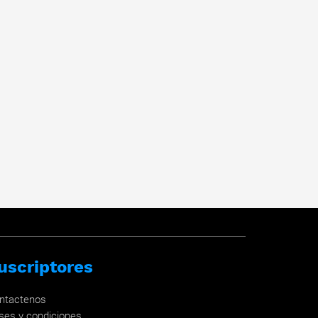
uscriptores
ntactenos
ses y condiciones