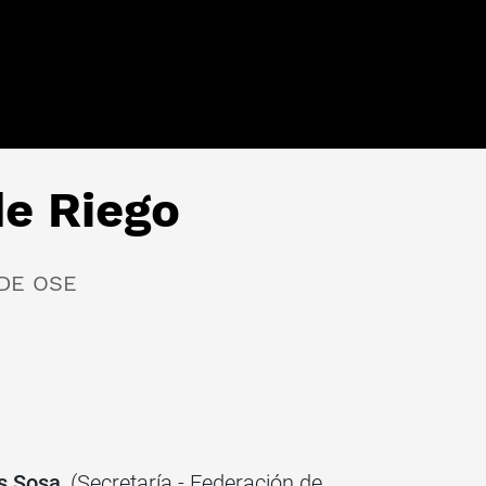
de Riego
DE OSE
s Sosa
, (Secretaría - Federación de