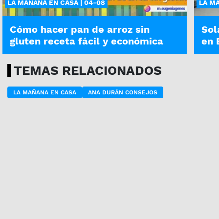
LA MAÑANA EN CASA | 04-08
LA MA
Cómo hacer pan de arroz sin
Sol
gluten receta fácil y económica
en 
TEMAS RELACIONADOS
LA MAÑANA EN CASA
ANA DURÁN CONSEJOS