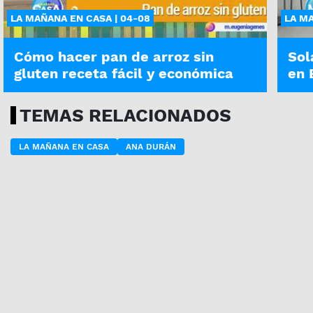
LA MAÑANA EN CASA | 04-08
LA MA
Cómo hacer pan de arroz sin
Sol
gluten receta fácil y económica
en 
TEMAS RELACIONADOS
LA MAÑANA EN CASA
ANA DURÁN