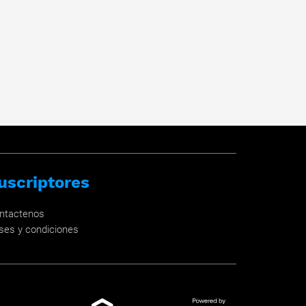
uscriptores
ntactenos
ses y condiciones