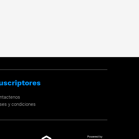
uscriptores
ntactenos
ses y condiciones