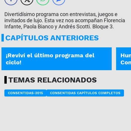
Divertidísimo programa con entrevistas, juegos e
invitados de lujo. Esta vez nos acompañan Florencia
Infante, Paola Bianco y Andrés Scotti. Bloque 3.
CAPÍTULOS ANTERIORES
CONSENTIDAS | 26-12-2020
CONSE
¡Reviví el último programa del
Hum
ciclo!
Con
TEMAS RELACIONADOS
CONSENTIDAS-2015
CONSENTIDAS CAPÍTULOS COMPLETOS