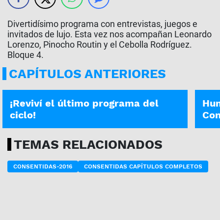
Divertidísimo programa con entrevistas, juegos e
invitados de lujo. Esta vez nos acompañan Leonardo
Lorenzo, Pinocho Routin y el Cebolla Rodríguez.
Bloque 4.
CAPÍTULOS ANTERIORES
CONSENTIDAS | 26-12-2020
CONSE
¡Reviví el último programa del
Hum
ciclo!
Con
TEMAS RELACIONADOS
CONSENTIDAS-2016
CONSENTIDAS CAPÍTULOS COMPLETOS