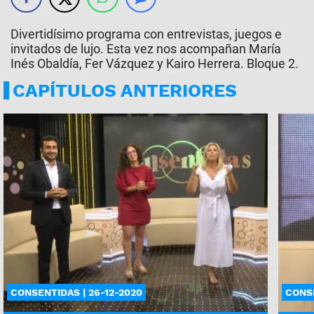
Divertidísimo programa con entrevistas, juegos e
invitados de lujo. Esta vez nos acompañan María
Inés Obaldía, Fer Vázquez y Kairo Herrera. Bloque 2.
CAPÍTULOS ANTERIORES
CONSENTIDAS | 26-12-2020
CONSE