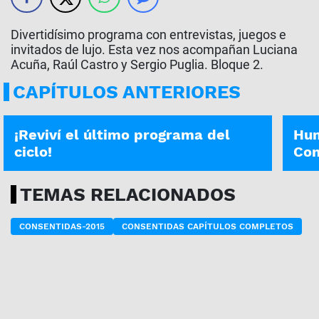
Divertidísimo programa con entrevistas, juegos e
invitados de lujo. Esta vez nos acompañan Luciana
Acuña, Raúl Castro y Sergio Puglia. Bloque 2.
CAPÍTULOS ANTERIORES
CONSENTIDAS | 26-12-2020
CONSE
¡Reviví el último programa del
Hum
ciclo!
Con
TEMAS RELACIONADOS
CONSENTIDAS-2015
CONSENTIDAS CAPÍTULOS COMPLETOS