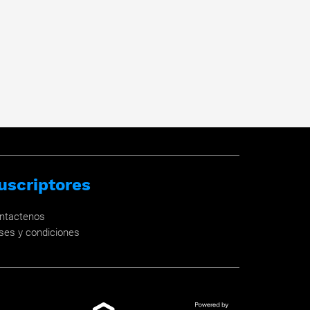
uscriptores
ntactenos
ses y condiciones