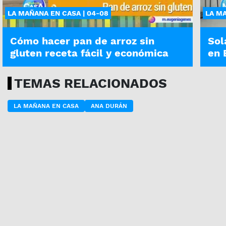
LA MAÑANA EN CASA | 04-08
LA MA
Cómo hacer pan de arroz sin
Sol
gluten receta fácil y económica
en 
TEMAS RELACIONADOS
LA MAÑANA EN CASA
ANA DURÁN