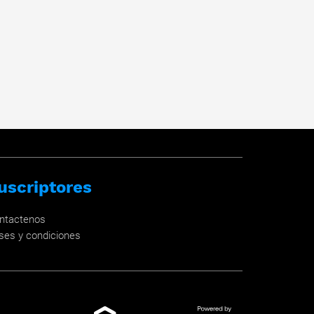
uscriptores
ntactenos
ses y condiciones