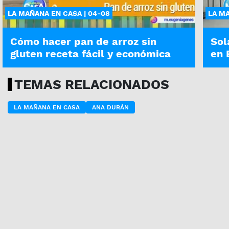
LA MAÑANA EN CASA | 04-08
LA MA
Cómo hacer pan de arroz sin
Sol
gluten receta fácil y económica
en 
TEMAS RELACIONADOS
LA MAÑANA EN CASA
ANA DURÁN