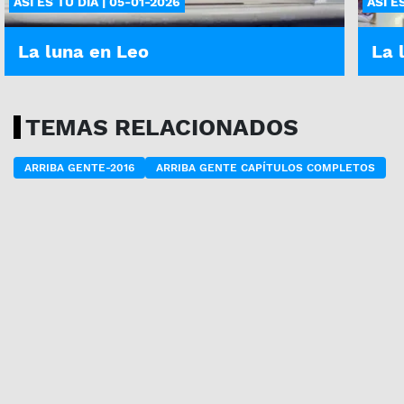
ASÍ ES TU DÍA | 05-01-2026
ASÍ E
La luna en Leo
La 
TEMAS RELACIONADOS
ARRIBA GENTE-2016
ARRIBA GENTE CAPÍTULOS COMPLETOS