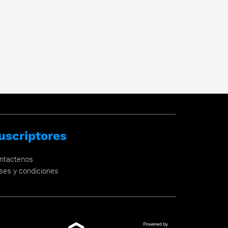
uscriptores
ntactenos
ses y condiciones