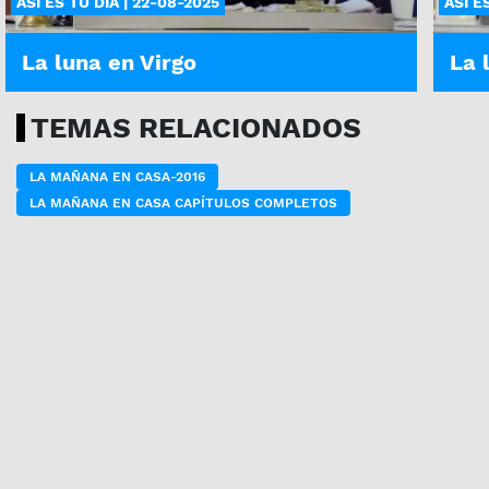
ASÍ ES TU DÍA | 22-08-2025
ASÍ E
La luna en Virgo
La 
TEMAS RELACIONADOS
LA MAÑANA EN CASA-2016
LA MAÑANA EN CASA CAPÍTULOS COMPLETOS