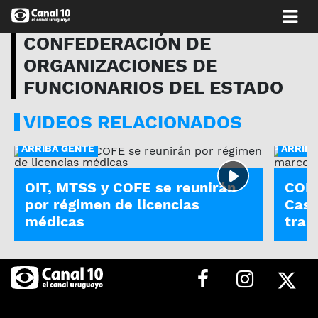
CONFEDERACIÓN DE
ORGANIZACIONES DE
FUNCIONARIOS DEL ESTADO
VIDEOS RELACIONADOS
ARRIBA GENTE
ARRIBA
OIT, MTSS y COFE se reunirán
COFE
por régimen de licencias
Cast
médicas
tran