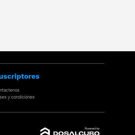
uscriptores
ntactenos
ses y condiciones