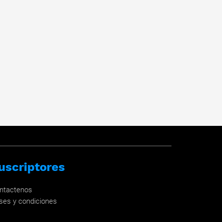
uscriptores
ntactenos
ses y condiciones