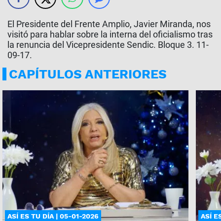
El Presidente del Frente Amplio, Javier Miranda, nos
visitó para hablar sobre la interna del oficialismo tras
la renuncia del Vicepresidente Sendic. Bloque 3. 11-
09-17.
CAPÍTULOS ANTERIORES
ASÍ ES TU DÍA | 05-01-2026
ASÍ E