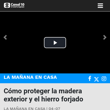
Anterior
Si
Play
Video
LA MAÑANA EN CASA
Cómo proteger la madera
exterior y el hierro forjado
LA MAÑANA EN CASA | 04-07