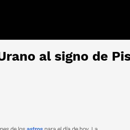
rano al signo de Pi
ones de los
astros
para el día de hoy. La