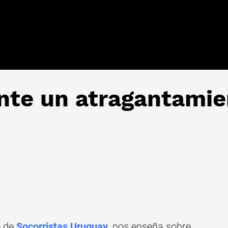
nte un atragantamie
e de
Socorristas Uruguay
, nos enseña sobre