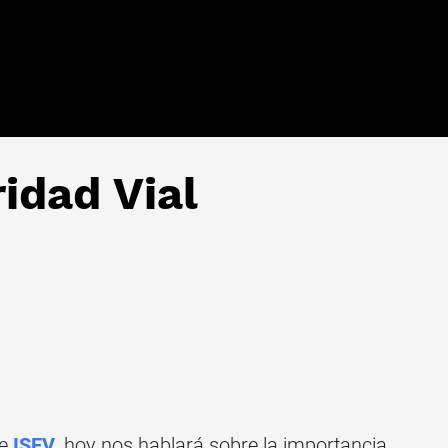
idad Vial
de
ISEV
, hoy nos hablará sobre la importancia