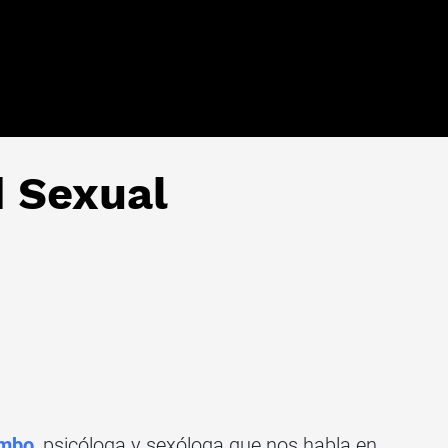
 Sexual
ombo
, psicóloga y sexóloga que nos habla en